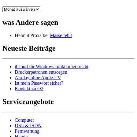
alle
Beiträge
was Andere sagen
Helmut Proxa
bei
Masse fehlt
Neueste Beiträge
iCloud für Windows funktioniert nicht
Druckerpatronen entsorgen
Airplay ohne Apple-TV
Ist mein Passwort sicher?
Kontakt zu O2
Serviceangebote
Computer
DSL & ISDN
Fernwartung
Handy