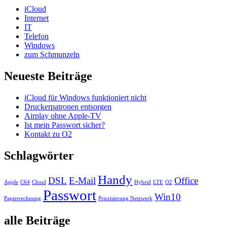
iCloud
Internet
IT
Telefon
Windows
zum Schmunzeln
Neueste Beiträge
iCloud für Windows funktioniert nicht
Druckerpatronen entsorgen
Airplay ohne Apple-TV
Ist mein Passwort sicher?
Kontakt zu O2
Schlagwörter
Handy
DSL
E-Mail
Office
Apple
C64
Cloud
Hybrid
LTE
O2
Passwort
Win10
Papierrechnung
Priorisierung Netzwerk
alle Beiträge